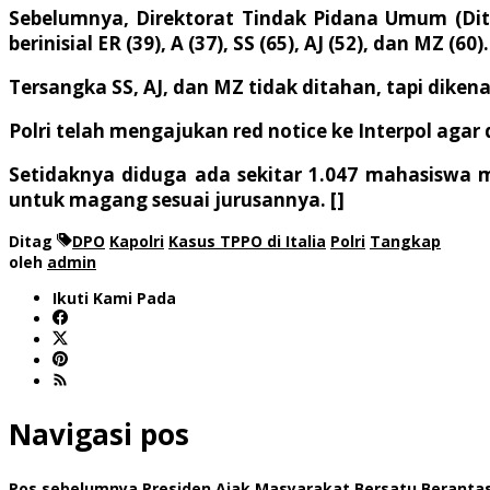
Sebelumnya, Direktorat Tindak Pidana Umum (Ditt
berinisial ER (39), A (37), SS (65), AJ (52), dan MZ (60).
Tersangka SS, AJ, dan MZ tidak ditahan, tapi diken
Polri telah mengajukan red notice ke Interpol agar 
Setidaknya diduga ada sekitar 1.047 mahasiswa 
untuk magang sesuai jurusannya. []
Ditag
DPO
Kapolri
Kasus TPPO di Italia
Polri
Tangkap
oleh
admin
Ikuti Kami Pada
Navigasi pos
Pos sebelumnya
Presiden Ajak Masyarakat Bersatu Berantas 