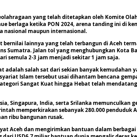
olahragaan yang telah ditetapkan oleh Komite Ola
nue berlaga ketika PON 2024, arena tanding ini di k
la nasional maupun internasional.
t bernilai lainnya yang telah terbangun di Aceh term
rans Sumatra. Jalan tol yang menghubungkan Kota B
i semula 2-3 jam menjadi sekitar 1 jam saja.
at adalah salah sat dari sekian banyak kemudahan y
yariat Islam tersebut usai dihantam bencana gempa
ategori Sangat Kuat hingga Hebat telah mendatang
ia, Singapura, India, serta Srilanka memunculkan g
erintah memperkirakan sebanyak 280.000 penduduk
han ribu bangunan rusak.
kyat Aceh dan mengirimkan bantuan dalam berbagai b
g dari USD6,7 miliar bantuan dunia mengalir deras k