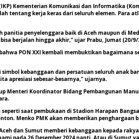
k (IKP) Kementerian Komunikasi dan Informatika (Ko
ah tentang kerja keras dari seluruh elemen. Para atl
alah panitia penyelenggara baik di Aceh maupun di 
sa berjalan hingga akhir,” ujar Prabu, Jumat (20/9
bahwa PON XXI kembali membuktikan bagaimana sel
 simbol kebanggaan dan persatuan seluruh anak ban
ta apresiasi sebesar-besarnya,” ujarnya.
utup Menteri Koordinator Bidang Pembangunan Manu
ara.
 seperti saat pembukaan di Stadion Harapan Bangsa
nonton. Menko PMK akan memberikan penghargaan bag
Aceh dan Sumut memberi kebanggaan kepada rakya
mi pada 26 Desember 2024 nanti. Atau di Sumut yan