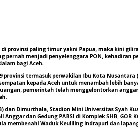
i provinsi paling timur yakni Papua, maka kini gilir
ang pernah menjadi penyelenggara PON, kehadiran p
dalam bagi Aceh.
 39 provinsi termasuk perwakilan Ibu Kota Nusantar
 kesempatan kepada Aceh untuk menambah lebih banya
Keuangan, pemerintah telah menggelontorkan angga
eh.
 dan Dimurthala, Stadion Mini Universitas Syah Kua
Hall Anggar dan Gedung PABSI di Komplek SHB, GOR 
pula membenahi Waduk Keuliling Indrapuri dan lapa