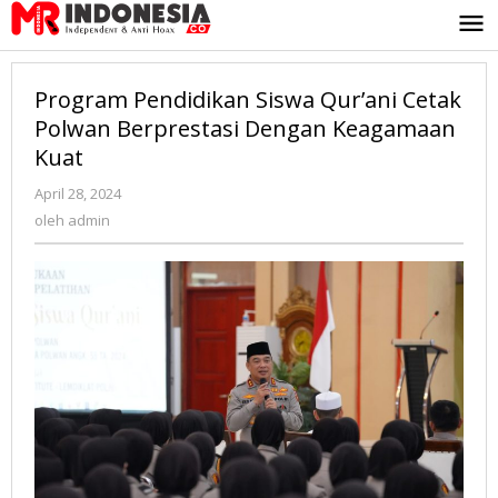
Lewati
ke
konten
Program Pendidikan Siswa Qur’ani Cetak
Polwan Berprestasi Dengan Keagamaan
Kuat
April 28, 2024
oleh
admin
oleh
admin