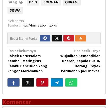
Ditag
Polri
POLWAN
QURANI
SISWA
oleh
admin
Sumber:
https://humas.polri.go.id/
Ikuti Kami Pada
Navigasi
Pos sebelumnya
Pos berikutnya
Polsek Darussalam
Wujudkan Kemandirian
pos
Kembali Meringkus
Daerah, Kepala BSKDN
Pelaku Pencurian Yang
Dorong Proyek
Sangat Meresahkan
Perubahan Jadi Inovasi
Komentar