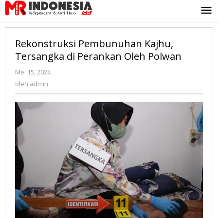
Lewati
ke
konten
Rekonstruksi Pembunuhan Kajhu,
Tersangka di Perankan Oleh Polwan
Mei 15, 2024
oleh
admin
oleh
admin