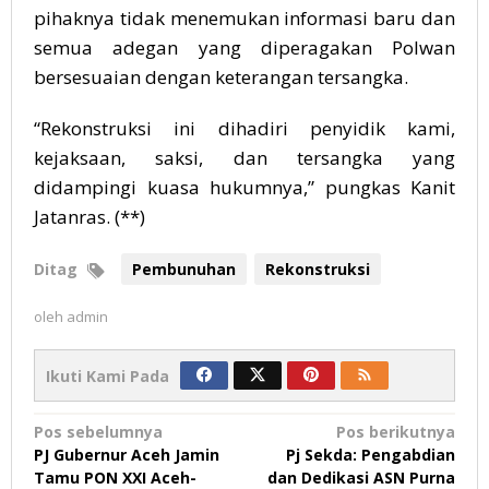
pihaknya tidak menemukan informasi baru dan
semua adegan yang diperagakan Polwan
bersesuaian dengan keterangan tersangka.
“Rekonstruksi ini dihadiri penyidik kami,
kejaksaan, saksi, dan tersangka yang
didampingi kuasa hukumnya,” pungkas Kanit
Jatanras. (**)
Ditag
Pembunuhan
Rekonstruksi
oleh
admin
Ikuti Kami Pada
Navigasi
Pos sebelumnya
Pos berikutnya
PJ Gubernur Aceh Jamin
Pj Sekda: Pengabdian
pos
Tamu PON XXI Aceh-
dan Dedikasi ASN Purna