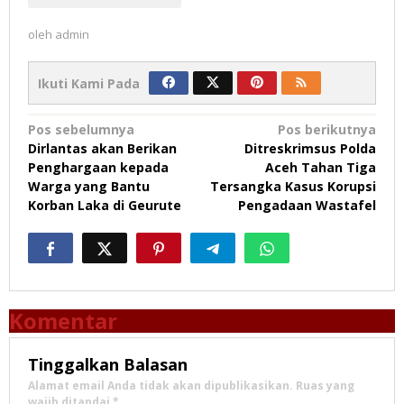
oleh
admin
Ikuti Kami Pada
Navigasi
Pos sebelumnya
Pos berikutnya
Dirlantas akan Berikan
Ditreskrimsus Polda
pos
Penghargaan kepada
Aceh Tahan Tiga
Warga yang Bantu
Tersangka Kasus Korupsi
Korban Laka di Geurute
Pengadaan Wastafel
Komentar
Tinggalkan Balasan
Alamat email Anda tidak akan dipublikasikan.
Ruas yang
wajib ditandai
*