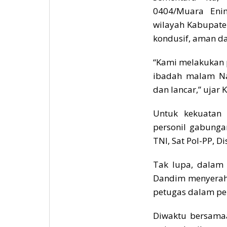
0404/Muara Eni
wilayah Kabupate
kondusif, aman da
“Kami melakukan 
ibadah malam Na
dan lancar,” ujar 
Untuk kekuatan p
personil gabungan
TNI, Sat Pol-PP, D
Tak lupa, dalam 
Dandim menyerahk
petugas dalam p
Diwaktu bersamaa