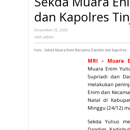
Sekda Muara En
dan Kapolres Ti
Desember 25, 2023
oleh
admin
oleh
admin
Foto ; Sekda Muara Enim Bersama Dandim dan kapolres.
MRI – Muara E
Muara Enim Yuli
Supriadi dan Da
melakukan peninj
Enim dan Kecama
Natal di Kabupa
Minggu (24/12) m
Sekda Yulius me
Dandim, Kadishub