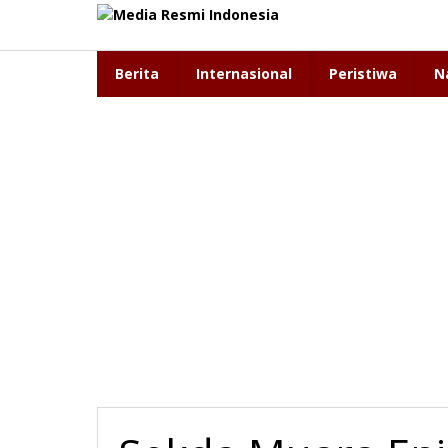
Lewati
ke
konten
Berita
Internasional
Peristiwa
N