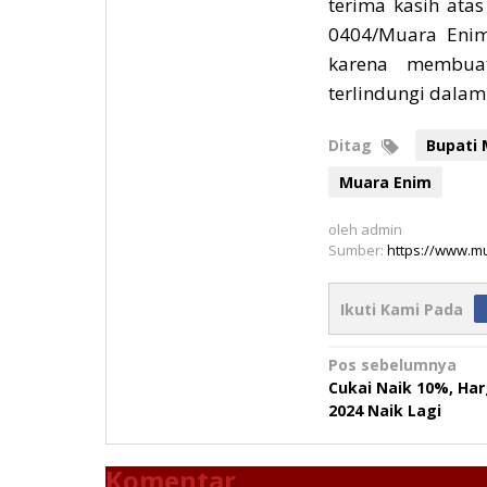
terima kasih ata
0404/Muara Enim 
karena membua
terlindungi dala
Ditag
Bupati 
Muara Enim
oleh
admin
Sumber:
https://www.m
Ikuti Kami Pada
Navigasi
Pos sebelumnya
Cukai Naik 10%, Har
pos
2024 Naik Lagi
Komentar