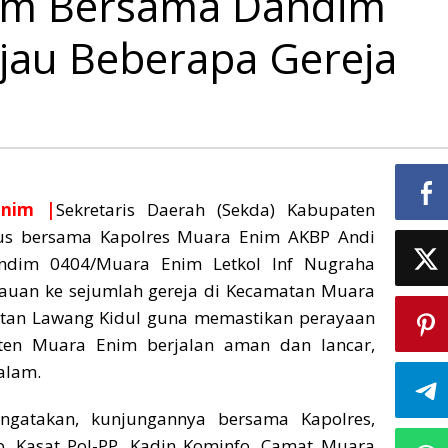
im Bersama Dandim
njau Beberapa Gereja
nim |
Sekretaris Daerah (Sekda) Kabupaten
us bersama Kapolres Muara Enim AKBP Andi
ndim 0404/Muara Enim Letkol Inf Nugraha
auan ke sejumlah gereja di Kecamatan Muara
tan Lawang Kidul guna memastikan perayaan
ten Muara Enim berjalan aman dan lancar,
alam.
ngatakan, kunjungannya bersama Kapolres,
, Kasat Pol-PP, Kadin Kominfo, Camat Muara