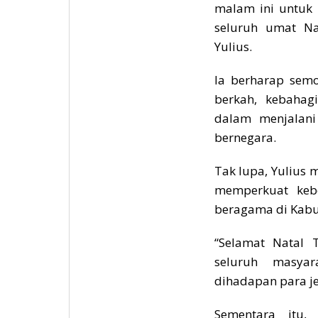
malam ini untuk
seluruh umat Na
Yulius.
Ia berharap sem
berkah, kebahag
dalam menjalani
bernegara.
Tak lupa, Yulius 
memperkuat kebe
beragama di Kab
“Selamat Natal
seluruh masya
dihadapan para je
Sementara itu