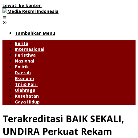
Lewati ke konten
Tambahkan Menu
Berita
Internasional
Peristiwa
Nasional
Politik
Daerah
Ekonomi
Tni & Polri
Olahraga
Kesehatan
Gaya Hidup
Terakreditasi BAIK SEKALI,
UNDIRA Perkuat Rekam