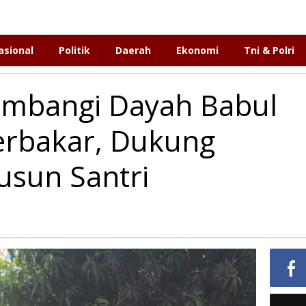
asional
Politik
Daerah
Ekonomi
Tni & Polri
ambangi Dayah Babul
erbakar, Dukung
sun Santri