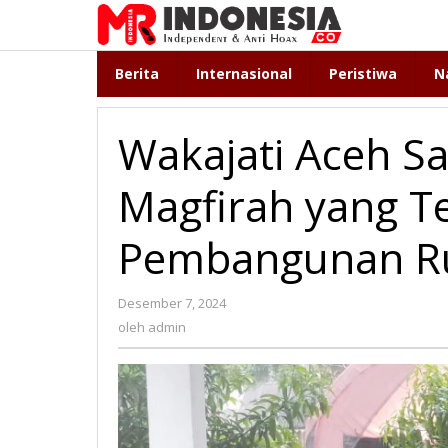
Lewati
ke
konten
Berita
Internasional
Peristiwa
N
Wakajati Aceh S
Magfirah yang T
Pembangunan Ru
Desember 7, 2024
oleh
admin
oleh
admin