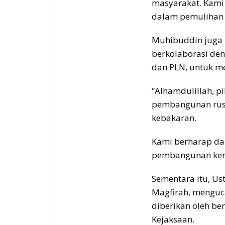
masyarakat. Kami
dalam pemulihan p
Muhibuddin juga
berkolaborasi deng
dan PLN, untuk m
“Alhamdulillah, 
pembangunan rusu
kebakaran.
Kami berharap d
pembangunan kemb
Sementara itu, Us
Magfirah, menguca
diberikan oleh be
Kejaksaan.