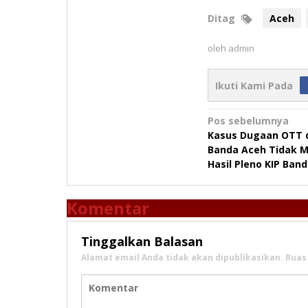
Ditag
Aceh
oleh
admin
Ikuti Kami Pada
Navigasi
Pos sebelumnya
Kasus Dugaan OTT d
pos
Banda Aceh Tidak 
Hasil Pleno KIP Ban
Komentar
Tinggalkan Balasan
Alamat email Anda tidak akan dipublikasikan.
Ruas