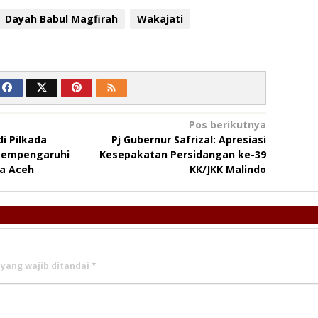
Dayah Babul Magfirah
Wakajati
Pos berikutnya
i Pilkada
Pj Gubernur Safrizal: Apresiasi
Mempengaruhi
Kesepakatan Persidangan ke-39
da Aceh
KK/JKK Malindo
 yang wajib ditandai
*