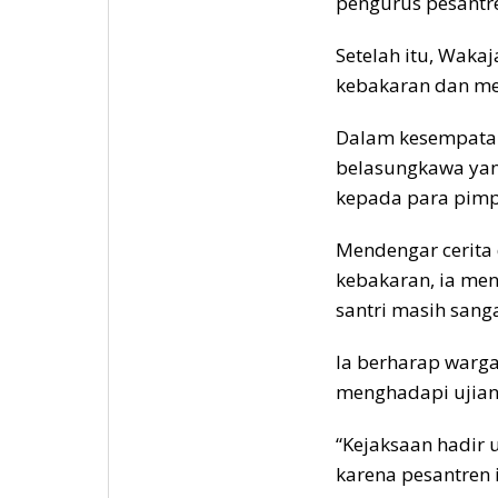
pengurus pesantr
Setelah itu, Waka
kebakaran dan me
Dalam kesempatan
belasungkawa ya
kepada para pimp
Mendengar cerita 
kebakaran, ia me
santri masih san
Ia berharap warga
menghadapi ujian 
“Kejaksaan hadir 
karena pesantren