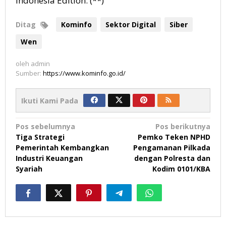
Indonesia Edition. (**)
Ditag
Kominfo
Sektor Digital
Siber
Wen
oleh
admin
Sumber:
https://www.kominfo.go.id/
Ikuti Kami Pada
Navigasi
Pos sebelumnya
Pos berikutnya
Tiga Strategi
Pemko Teken NPHD
pos
Pemerintah Kembangkan
Pengamanan Pilkada
Industri Keuangan
dengan Polresta dan
Syariah
Kodim 0101/KBA