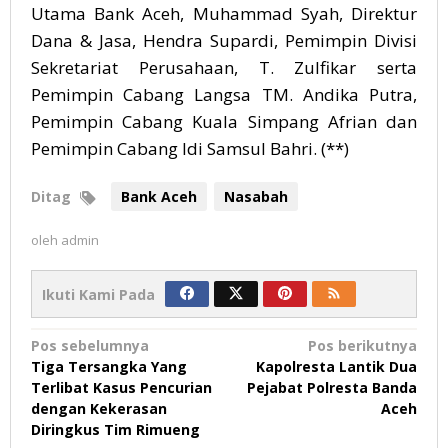
Utama Bank Aceh, Muhammad Syah, Direktur
Dana & Jasa, Hendra Supardi, Pemimpin Divisi
Sekretariat Perusahaan, T. Zulfikar serta
Pemimpin Cabang Langsa TM. Andika Putra,
Pemimpin Cabang Kuala Simpang Afrian dan
Pemimpin Cabang Idi Samsul Bahri. (**)
Ditag
Bank Aceh
Nasabah
oleh
admin
Ikuti Kami Pada
Navigasi
Pos sebelumnya
Pos berikutnya
Tiga Tersangka Yang
Kapolresta Lantik Dua
pos
Terlibat Kasus Pencurian
Pejabat Polresta Banda
dengan Kekerasan
Aceh
Diringkus Tim Rimueng