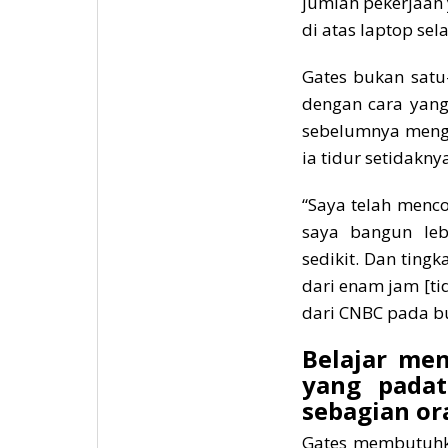
jumlah pekerjaa
di atas laptop sel
Gates bukan satu
dengan cara yang 
sebelumnya mengh
ia tidur setidakn
“Saya telah menco
saya bangun leb
sedikit. Dan ting
dari enam jam [ti
dari CNBC pada b
Belajar me
yang pada
sebagian or
Gates membutuhk