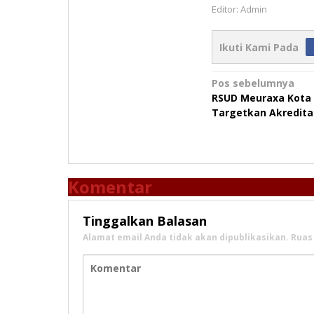
Editor: Admin
Ikuti Kami Pada
Navigasi
Pos sebelumnya
RSUD Meuraxa Kota
pos
Targetkan Akreditas
Komentar
Tinggalkan Balasan
Alamat email Anda tidak akan dipublikasikan.
Ruas