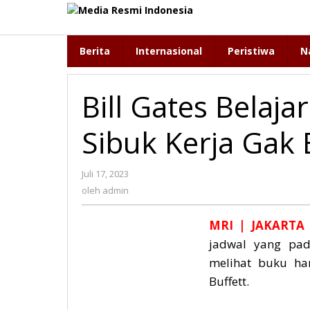
Lewati
ke
konten
Berita
Internasional
Peristiwa
N
Bill Gates Belaja
Sibuk Kerja Gak 
Juli 17, 2023
oleh
admin
oleh
admin
MRI
| JAKARTA
jadwal yang pad
melihat buku har
Buffett.