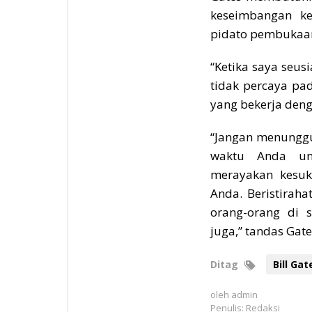
keseimbangan ke
pidato pembukaan 
“Ketika saya seus
tidak percaya pad
yang bekerja deng
“Jangan menunggu
waktu Anda un
merayakan kesuk
Anda. Beristirah
orang-orang di 
juga,” tandas Gate
Ditag
Bill Gat
oleh
admin
Penulis: Redaksi