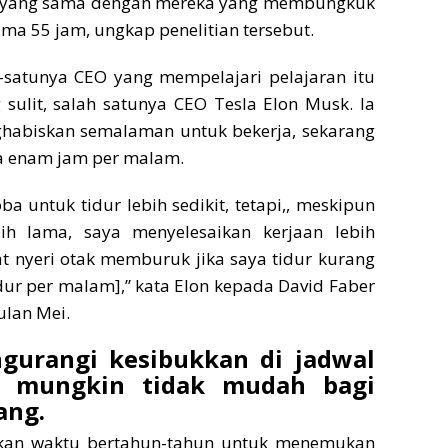
n yang sama dengan mereka yang membungkuk
ama 55 jam, ungkap penelitian tersebut.
-satunya CEO yang mempelajari pelajaran itu
sulit, salah satunya CEO Tesla Elon Musk. Ia
abiskan semalaman untuk bekerja, sekarang
ya enam jam per malam.
ba untuk tidur lebih sedikit, tetapi,, meskipun
ih lama, saya menyelesaikan kerjaan lebih
kat nyeri otak memburuk jika saya tidur kurang
dur per malam],” kata Elon kepada David Faber
ulan Mei.
ngurangi kesibukkan di jadwal
t mungkin tidak mudah bagi
ang.
an waktu bertahun-tahun untuk menemukan