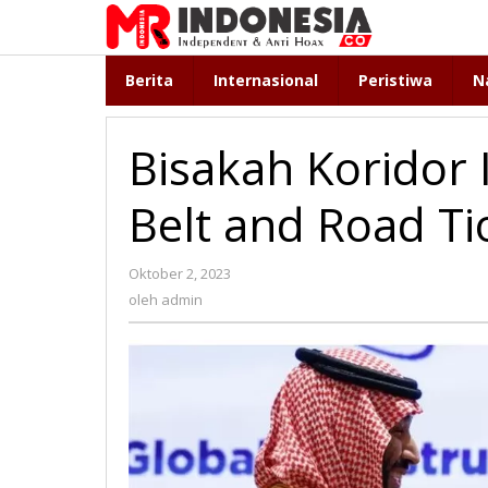
Lewati
ke
konten
Berita
Internasional
Peristiwa
N
Bisakah Koridor 
Belt and Road T
Oktober 2, 2023
oleh
admin
oleh
admin