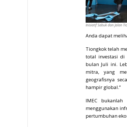
Inisiatif Sabuk dan Jalan 
Anda dapat meliha
Tiongkok telah m
total investasi d
bulan Juli ini. L
mitra, yang me
geografisnya seca
hampir global.”
IMEC bukanlah 
menggunakan inf
pertumbuhan eko