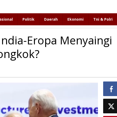
asional
Politik
Daerah
Ekonomi
Tni & Polri
India-Eropa Menyaingi
iongkok?