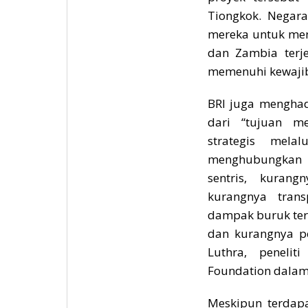
Tiongkok. Negara
mereka untuk mena
dan Zambia terj
memenuhi kewaji
BRI juga menghada
dari “tujuan m
strategis mela
menghubungkan b
sentris, kurang
kurangnya trans
dampak buruk ter
dan kurangnya pe
Luthra, peneli
Foundation dalam
Meskipun terdapa