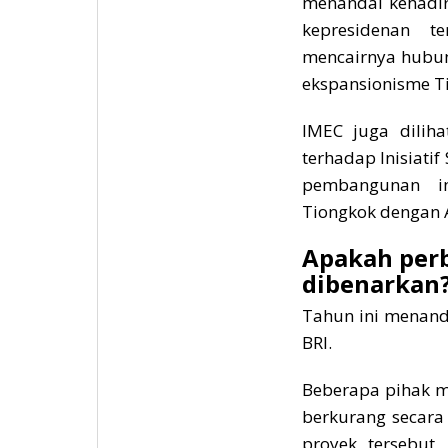
menandai kehadir
kepresidenan t
mencairnya hubun
ekspansionisme T
IMEC juga dilih
terhadap Inisiati
pembangunan in
Tiongkok dengan A
Apakah per
dibenarkan
Tahun ini menand
BRI.
Beberapa pihak m
berkurang secara 
proyek tersebut