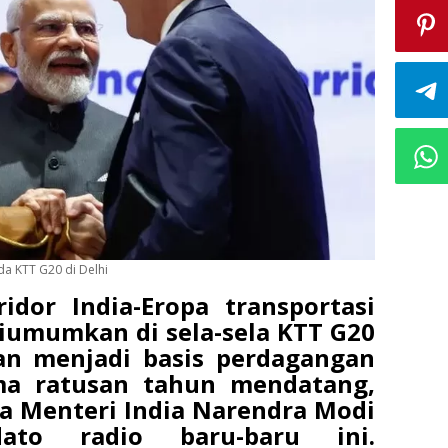
a KTT G20 di Delhi
idor India-Eropa transportasi
iumumkan di sela-sela KTT G20
kan menjadi basis perdagangan
ma ratusan tahun mendatang,
a Menteri India Narendra Modi
ato radio baru-baru ini.