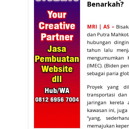
Benarkah?
MRI
| AS –
Bisak
dan Putra Mahko
hubungan dingin
tahun lalu menj
mengumumkan Ko
(IMEC). (Biden p
sebagai paria glob
Proyek yang di
transportasi dan
jaringan kereta 
kawasan ini, juga
“yang, sederha
memajukan kepenti