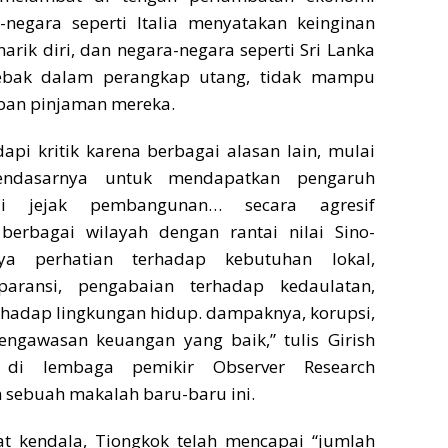
-negara seperti Italia menyatakan keinginan
rik diri, dan negara-negara seperti Sri Lanka
ebak dalam perangkap utang, tidak mampu
ban pinjaman mereka.
pi kritik karena berbagai alasan lain, mulai
endasarnya untuk mendapatkan pengaruh
lui jejak pembangunan… secara agresif
erbagai wilayah dengan rantai nilai Sino-
nya perhatian terhadap kebutuhan lokal,
paransi, pengabaian terhadap kedaulatan,
hadap lingkungan hidup. dampaknya, korupsi,
ngawasan keuangan yang baik,” tulis Girish
ti di lembaga pemikir Observer Research
 sebuah makalah baru-baru ini.
t kendala, Tiongkok telah mencapai “jumlah