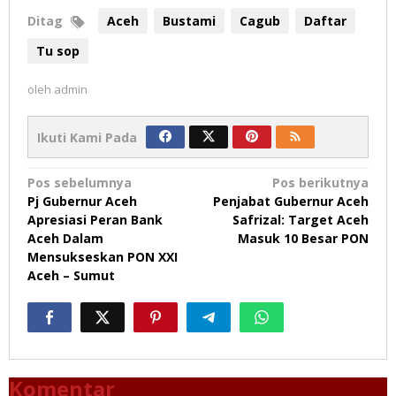
Ditag
Aceh
Bustami
Cagub
Daftar
Tu sop
oleh
admin
Ikuti Kami Pada
Navigasi
Pos sebelumnya
Pos berikutnya
Pj Gubernur Aceh
Penjabat Gubernur Aceh
pos
Apresiasi Peran Bank
Safrizal: Target Aceh
Aceh Dalam
Masuk 10 Besar PON
Mensukseskan PON XXI
Aceh – Sumut
Komentar