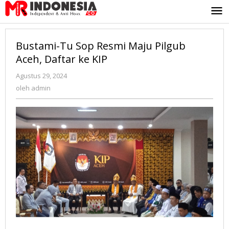
Lewati
ke
konten
Bustami-Tu Sop Resmi Maju Pilgub
Aceh, Daftar ke KIP
Agustus 29, 2024
oleh
admin
oleh
admin