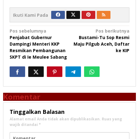
Ikuti Kami Pada
Navigasi
Pos sebelumnya
Pos berikutnya
Penjabat Gubernur
Bustami-Tu Sop Resmi
pos
Dampingi Menteri KKP
Maju Pilgub Aceh, Daftar
Resmikan Pembangunan
ke KIP
SKPT di Ie Meulee Sabang
Komentar
Tinggalkan Balasan
Alamat email Anda tidak akan dipublikasikan.
Ruas yang
wajib ditandai
*