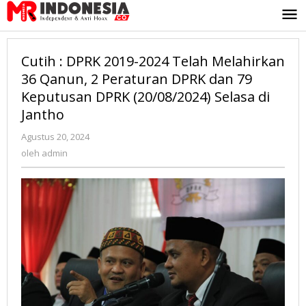
Lewati
ke
konten
Cutih : DPRK 2019-2024 Telah Melahirkan
36 Qanun, 2 Peraturan DPRK dan 79
Keputusan DPRK (20/08/2024) Selasa di
Jantho
Agustus 20, 2024
oleh
admin
oleh
admin