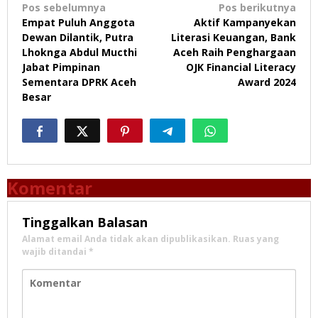
Navigasi
Pos sebelumnya
Pos berikutnya
Empat Puluh Anggota
Aktif Kampanyekan
pos
Dewan Dilantik, Putra
Literasi Keuangan, Bank
Lhoknga Abdul Mucthi
Aceh Raih Penghargaan
Jabat Pimpinan
OJK Financial Literacy
Sementara DPRK Aceh
Award 2024
Besar
Komentar
Tinggalkan Balasan
Alamat email Anda tidak akan dipublikasikan.
Ruas yang
wajib ditandai
*