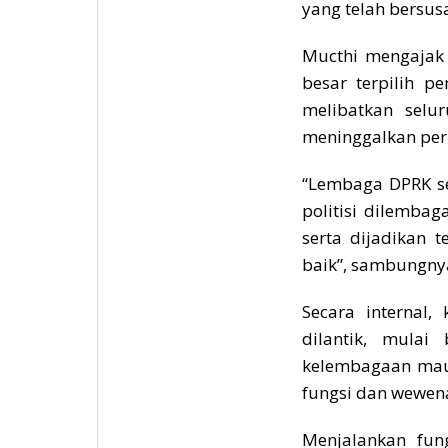
yang telah bersus
Mucthi mengajak
besar terpilih p
melibatkan selu
meninggalkan per
“Lembaga DPRK se
politisi dilemba
serta dijadikan 
baik”, sambungny
Secara internal,
dilantik, mulai
kelembagaan maup
fungsi dan wewena
Menjalankan fung