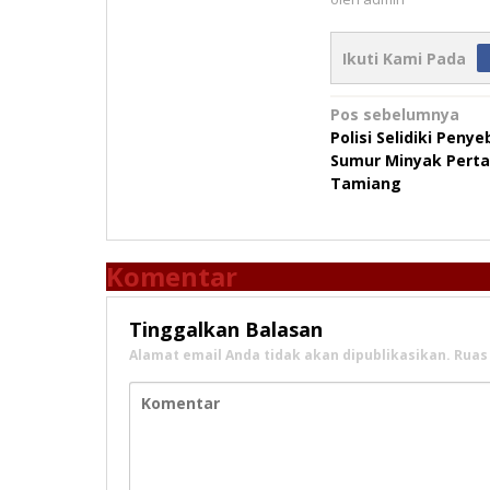
Ikuti Kami Pada
Navigasi
Pos sebelumnya
Polisi Selidiki Pen
pos
Sumur Minyak Perta
Tamiang
Komentar
Tinggalkan Balasan
Alamat email Anda tidak akan dipublikasikan.
Ruas