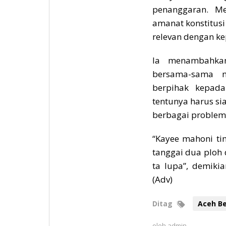
penanggaran. Me
amanat konstitus
relevan dengan ke
Ia menambahkan
bersama-sama 
berpihak kepada
tentunya harus s
berbagai problem 
“Kayee mahoni ti
tanggai dua ploh 
ta lupa”, demiki
(Adv)
Ditag
Aceh B
oleh
admin