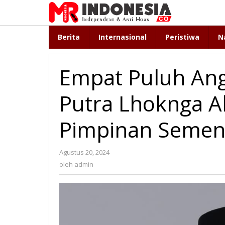
Lewati
ke
konten
Berita
Internasional
Peristiwa
N
Empat Puluh Ang
Putra Lhoknga A
Pimpinan Semen
Agustus 20, 2024
oleh
admin
oleh
admin