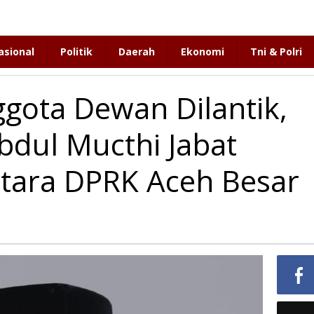
asional
Politik
Daerah
Ekonomi
Tni & Polri
gota Dewan Dilantik,
bdul Mucthi Jabat
tara DPRK Aceh Besar