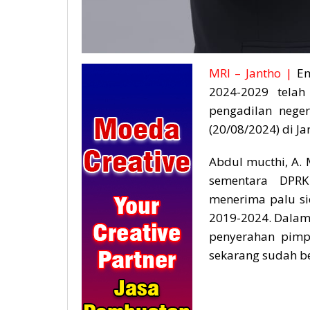
MRI – Jantho |
Em
2024-2029 telah
pengadilan neger
(20/08/2024) di Ja
Abdul mucthi, A.
sementara DPRK
menerima palu si
2019-2024. Dala
penyerahan pim
sekarang sudah b