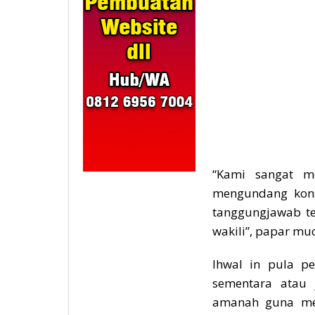
“Kami sangat m
mengundang kons
tanggungjawab t
wakili”, papar mu
Ihwal in pula p
sementara atau 
amanah guna mere