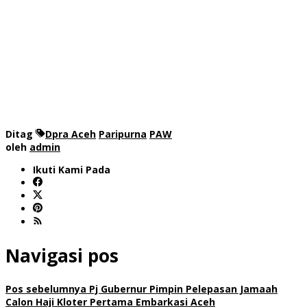
Ditag
Dpra Aceh
Paripurna
PAW
oleh
admin
Ikuti Kami Pada
Navigasi pos
Pos sebelumnya
Pj Gubernur Pimpin Pelepasan Jamaah
Calon Haji Kloter Pertama Embarkasi Aceh