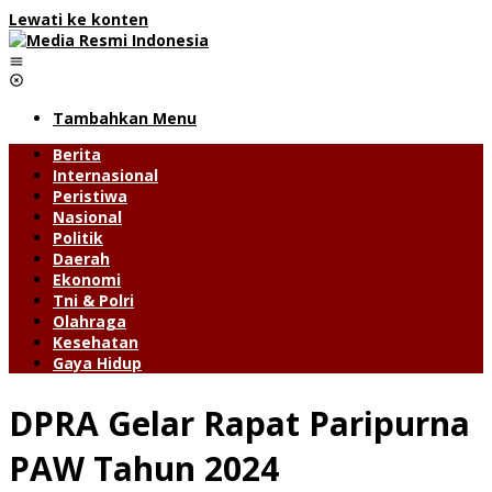
Lewati ke konten
Tambahkan Menu
Berita
Internasional
Peristiwa
Nasional
Politik
Daerah
Ekonomi
Tni & Polri
Olahraga
Kesehatan
Gaya Hidup
DPRA Gelar Rapat Paripurna
PAW Tahun 2024