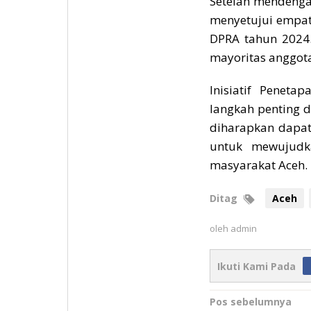
Setelah mendengar
menyetujui empat 
DPRA tahun 2024.
mayoritas anggota
Inisiatif Penet
langkah penting d
diharapkan dapa
untuk mewujudka
masyarakat Aceh.
Ditag
Aceh
oleh
admin
Ikuti Kami Pada
Navigasi
Pos sebelumnya