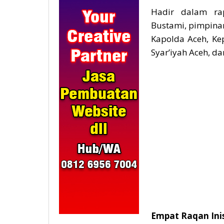
Hadir dalam rap
Bustami, pimpina
Kapolda Aceh, Ke
Syar’iyah Aceh, d
Empat Raqan Inis