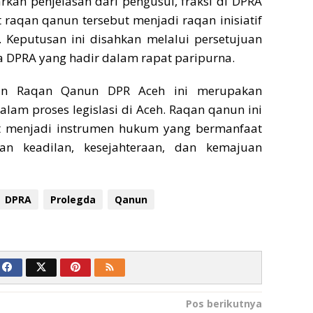
kan penjelasan dari pengusul, fraksi di DPRA
raqan qanun tersebut menjadi raqan inisiatif
 Keputusan ini disahkan melalui persetujuan
 DPRA yang hadir dalam rapat paripurna.
apan Raqan Qanun DPR Aceh ini merupakan
alam proses legislasi di Aceh. Raqan qanun ini
t menjadi instrumen hukum yang bermanfaat
n keadilan, kesejahteraan, dan kemajuan
DPRA
Prolegda
Qanun
Pos berikutnya