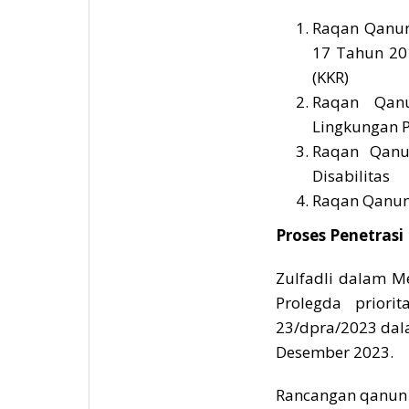
Raqan Qanun
17 Tahun 201
(KKR)
Raqan Qan
Lingkungan 
Raqan Qanu
Disabilitas
Raqan Qanun
Proses Penetrasi
Zulfadli dalam M
Prolegda prior
23/dpra/2023 dal
Desember 2023.
Rancangan qanun i