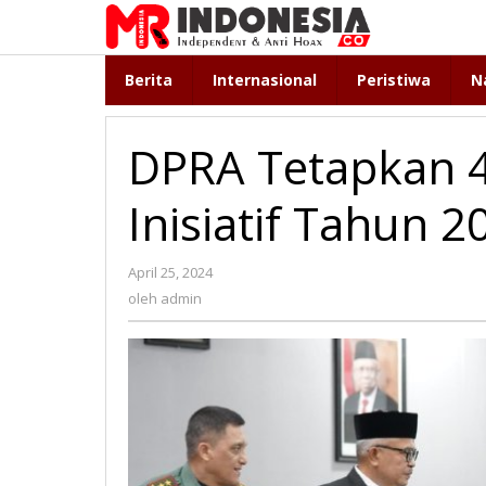
Lewati
ke
konten
Berita
Internasional
Peristiwa
N
DPRA Tetapkan 
Inisiatif Tahun 2
April 25, 2024
oleh
admin
oleh
admin