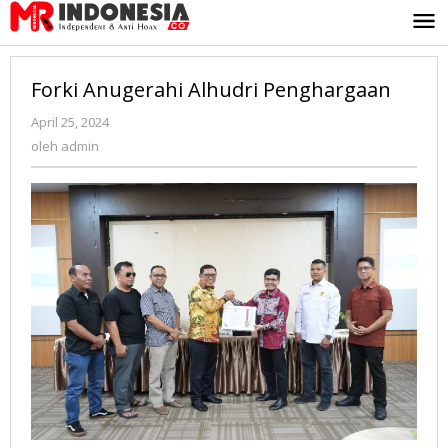
Lewati
ke
konten
Forki Anugerahi Alhudri Penghargaan
April 25, 2024
oleh
admin
oleh
admin