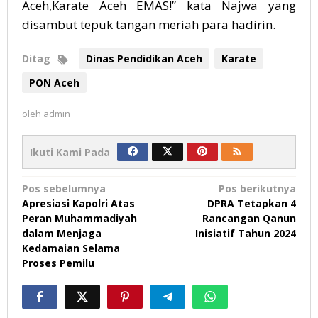
Aceh,Karate Aceh EMAS!” kata Najwa yang
disambut tepuk tangan meriah para hadirin.
Ditag
Dinas Pendidikan Aceh
Karate
PON Aceh
oleh
admin
Ikuti Kami Pada
Navigasi
Pos sebelumnya
Pos berikutnya
Apresiasi Kapolri Atas
DPRA Tetapkan 4
pos
Peran Muhammadiyah
Rancangan Qanun
dalam Menjaga
Inisiatif Tahun 2024
Kedamaian Selama
Proses Pemilu