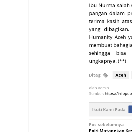
Ibu Nurma salah 
pangan dalam pr
terima kasih at
yang dibagikan.
Humanity Aceh ya
membuat bahagia,
sehingga bisa 
ungkapnya. (**)
Ditag
Aceh
oleh
admin
Sumber:
https://infopubl
Ikuti Kami Pada
Navigasi
Pos sebelumnya
Polri Matangkan Ke