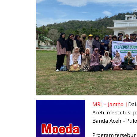
MRI – Jantho |
Dal
Aceh mencetus p
Banda Aceh – Pulo
Program tersebur