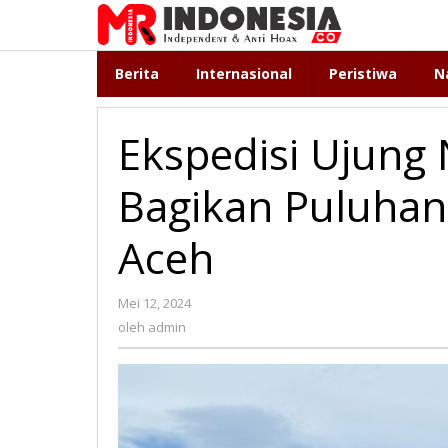
Lewati
ke
konten
Berita
Internasional
Peristiwa
N
Ekspedisi Ujung
Bagikan Puluhan
Aceh
Mei 12, 2024
oleh
admin
oleh
admin