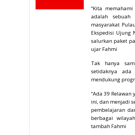
“Kita memahami
adalah sebuah 
masyarakat Pula
Ekspedisi Ujung N
salurkan paket p
ujar Fahmi
Tak hanya sam
setidaknya ada
mendukung progra
“Ada 39 Relawan 
ini, dan menjadi 
pembelajaran da
berbagai wilaya
tambah Fahmi