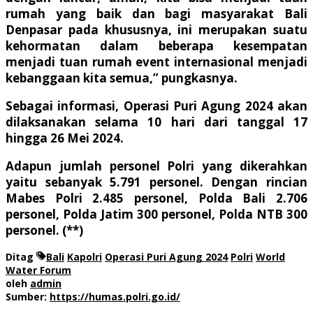
rumah yang baik dan bagi masyarakat Bali
Denpasar pada khususnya, ini merupakan suatu
kehormatan dalam beberapa kesempatan
menjadi tuan rumah event internasional menjadi
kebanggaan kita semua,” pungkasnya.
Sebagai informasi, Operasi Puri Agung 2024 akan
dilaksanakan selama 10 hari dari tanggal 17
hingga 26 Mei 2024.
Adapun jumlah personel Polri yang dikerahkan
yaitu sebanyak 5.791 personel. Dengan rincian
Mabes Polri 2.485 personel, Polda Bali 2.706
personel, Polda Jatim 300 personel, Polda NTB 300
personel. (**)
Ditag
Bali
Kapolri
Operasi Puri Agung 2024
Polri
World
Water Forum
oleh
admin
Sumber:
https://humas.polri.go.id/