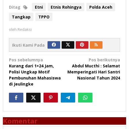
Ditag
Etni
Etnis Rohingya
Polda Aceh
Tangkap
TPPO
oleh
Redaksi
Ikuti Kami Pada
Navigasi
Pos sebelumnya
Pos berikutnya
Kurang dari 1×24 Jam,
Abdul Mucthi : Selamat
pos
Polisi Ungkap Motif
Memperingati Hari Santri
Pembunuhan Mahasiswa
Nasional Tahun 2024
di Jeulingke
Komentar