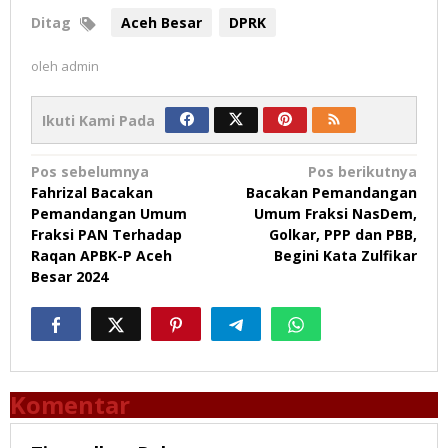
Ditag
Aceh Besar
DPRK
oleh
admin
Ikuti Kami Pada
Navigasi
Pos sebelumnya
Pos berikutnya
Fahrizal Bacakan
Bacakan Pemandangan
pos
Pemandangan Umum
Umum Fraksi NasDem,
Fraksi PAN Terhadap
Golkar, PPP dan PBB,
Raqan APBK-P Aceh
Begini Kata Zulfikar
Besar 2024
Komentar