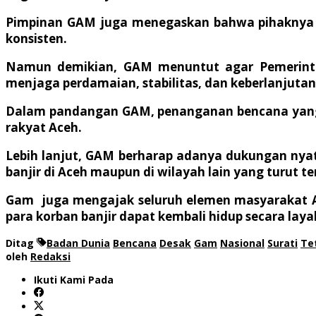
Pimpinan GAM juga menegaskan bahwa pihaknya t
konsisten.
Namun demikian, GAM menuntut agar Pemerinta
menjaga perdamaian, stabilitas, dan keberlanjutan p
Dalam pandangan GAM, penanganan bencana yang c
rakyat Aceh.
Lebih lanjut, GAM berharap adanya dukungan nyat
banjir di Aceh maupun di wilayah lain yang turut t
Gam juga mengajak seluruh elemen masyarakat A
para korban banjir dapat kembali hidup secara lay
Ditag
Badan Dunia
Bencana
Desak
Gam
Nasional
Surati
Te
oleh
Redaksi
Ikuti Kami Pada