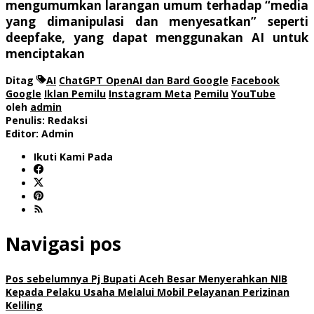
mengumumkan larangan umum terhadap “media
yang dimanipulasi dan menyesatkan” seperti
deepfake, yang dapat menggunakan AI untuk
menciptakan
Ditag
AI
ChatGPT OpenAI dan Bard Google
Facebook
Google
Iklan Pemilu
Instagram Meta
Pemilu
YouTube
oleh
admin
Penulis: Redaksi
Editor: Admin
Ikuti Kami Pada
Navigasi pos
Pos sebelumnya
Pj Bupati Aceh Besar Menyerahkan NIB
Kepada Pelaku Usaha Melalui Mobil Pelayanan Perizinan
Keliling