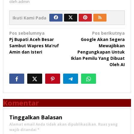
oleh
admin
Ikuti Kami Pada
Navigasi
Pos sebelumnya
Pos berikutnya
Pj Bupati Aceh Besar
Google Akan Segera
pos
Sambut Wapres Ma’ruf
Mewajibkan
Amin dan Isteri
Pengungkapan Untuk
Iklan Pemilu Yang Dibuat
Oleh AI
Komentar
Tinggalkan Balasan
Alamat email Anda tidak akan dipublikasikan.
Ruas yang
wajib ditandai
*