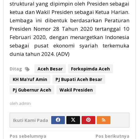
struktural yang dipimpin oleh Presiden sebagai
ketua dan Wakil Presiden sebagai Ketua Harian.
Lembaga ini dibentuk berdasarkan Peraturan
Presiden Nomor 28 Tahun 2020 tertanggal 10
Februari 2020, dengan menargetkan Indonesia
sebagai pusat ekonomi syariah terkemuka
dunia tahun 2024. (ADV)
Ditag
Aceh Besar
Forkopimda Aceh
KH Ma’ruf Amin
PJ Bupati Aceh Besar
Pj Gubernur Aceh
Wakil Presiden
oleh
admin
Ikuti Kami Pada
Navigasi
Pos sebelumnya
Pos berikutnya