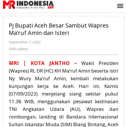
Lewati
ke
konten
Pj Bupati Aceh Besar Sambut Wapres
Ma’ruf Amin dan Isteri
September 7, 2023
oleh
admin
oleh
admin
MRI
| KOTA JANTHO –
Wakil Presiden
(Wapres) RI, DR (HC) KH Ma’ruf Amin beserta istri
Ny Wury Ma’ruf Amin, kembali melakukan
kunjungan kerja ke Aceh. Hari ini, Kamis
(07/09/2023) menjelang siang sekitar pukul
11.38 WIB, menggunakan pesawat kedinasan
TNI Angkatan Udara (AU), Wapres dan
rombongan, landing di Bandara Internasional
Sultan Iskandar Muda (SIM) Blang Bintang, Aceh