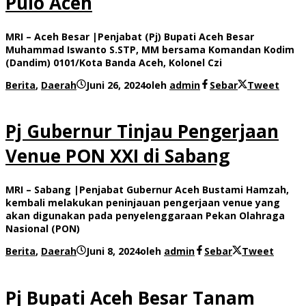
Pulo Aceh
MRI – Aceh Besar |Penjabat (Pj) Bupati Aceh Besar
Muhammad Iswanto S.STP, MM bersama Komandan Kodim
(Dandim) 0101/Kota Banda Aceh, Kolonel Czi
Berita
,
Daerah
Juni 26, 2024
oleh
admin
Sebar
Tweet
Pj Gubernur Tinjau Pengerjaan
Venue PON XXI di Sabang
MRI – Sabang |Penjabat Gubernur Aceh Bustami Hamzah,
kembali melakukan peninjauan pengerjaan venue yang
akan digunakan pada penyelenggaraan Pekan Olahraga
Nasional (PON)
Berita
,
Daerah
Juni 8, 2024
oleh
admin
Sebar
Tweet
Pj Bupati Aceh Besar Tanam