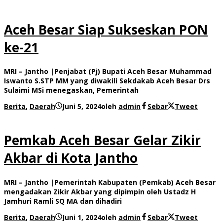
Aceh Besar Siap Sukseskan PON
ke-21
MRI – Jantho |Penjabat (Pj) Bupati Aceh Besar Muhammad
Iswanto S.STP MM yang diwakili Sekdakab Aceh Besar Drs
Sulaimi MSi menegaskan, Pemerintah
Berita
,
Daerah
Juni 5, 2024
oleh
admin
Sebar
Tweet
Pemkab Aceh Besar Gelar Zikir
Akbar di Kota Jantho
MRI – Jantho |Pemerintah Kabupaten (Pemkab) Aceh Besar
mengadakan Zikir Akbar yang dipimpin oleh Ustadz H
Jamhuri Ramli SQ MA dan dihadiri
Berita
,
Daerah
Juni 1, 2024
oleh
admin
Sebar
Tweet