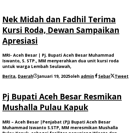
Nek Midah dan Fadhil Terima
Kursi Roda, Dewan Sampaikan
Apresiasi
MRI- Aceh Besar | Pj. Bupati Aceh Besar Muhammad
Iswanto, S. STP., MM menyerahkan dua unit kursi roda
untuk warga Lembah Seulawah,
Berita
,
Daerah
Januari 19, 2025
oleh
admin
Sebar
Tweet
Pj Bupati Aceh Besar Resmikan
Mushalla Pulau Kapuk
MRI – Aceh Besar |Penjabat (Pj) Bupati Aceh Besar
Muhammad Iswanto S.STP, MM meresmikan Mushalla