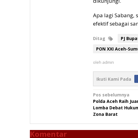
dikunjungi.
Apa lagi Sabang, 
efektif sebagai sa
Ditag
PJ Bupa
PON XXI Aceh-Sum
oleh
admin
Ikuti Kami Pada
Navigasi
Pos sebelumnya
Polda Aceh Raih Ju
pos
Lomba Debat Hukum
Zona Barat
Komentar