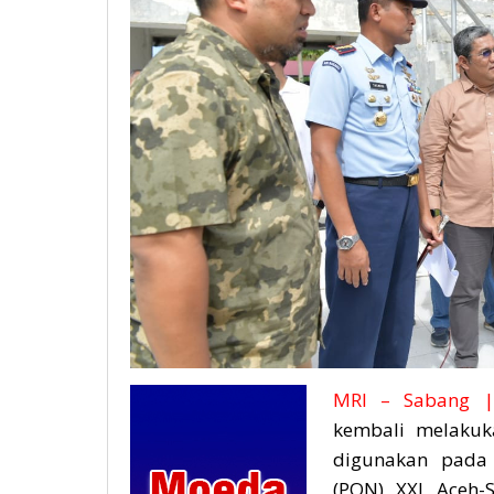
MRI – Sabang |
kembali melakuk
digunakan pada 
(PON) XXI Aceh-