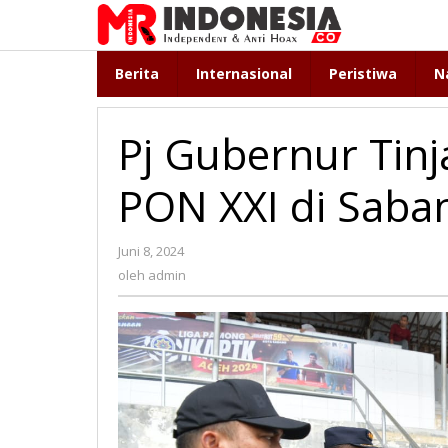
Lewati
ke
konten
Berita
Internasional
Peristiwa
N
Pj Gubernur Tin
PON XXI di Saba
Juni 8, 2024
oleh
admin
oleh
admin