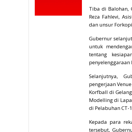
Tiba di Balohan,
Reza Fahlevi, As
dan unsur Forkop
Gubernur selanju
untuk mendengar
tentang kesiap
penyelenggaraan 
Selanjutnya, G
pengerjaan Venue
Korfball di Gelan
Modelling di Lap
di Pelabuhan CT-1
Kepada para rek
tersebut, Gubern