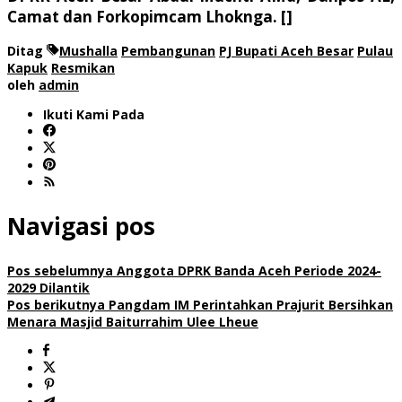
Camat dan Forkopimcam Lhoknga. []
Ditag
Mushalla
Pembangunan
PJ Bupati Aceh Besar
Pulau
Kapuk
Resmikan
oleh
admin
Ikuti Kami Pada
Navigasi pos
Pos sebelumnya
Anggota DPRK Banda Aceh Periode 2024-
2029 Dilantik
Pos berikutnya
Pangdam IM Perintahkan Prajurit Bersihkan
Menara Masjid Baiturrahim Ulee Lheue