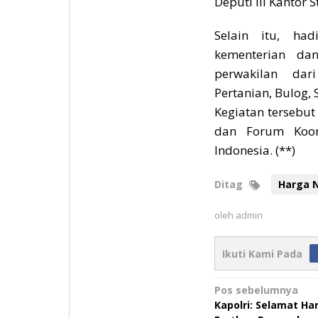
Deputi III Kantor S
Selain itu, ha
kementerian da
perwakilan dar
Pertanian, Bulog,
Kegiatan tersebut
dan Forum Koor
Indonesia. (**)
Ditag
Harga 
oleh
admin
Ikuti Kami Pada
Navigasi
Pos sebelumnya
Kapolri: Selamat Har
pos