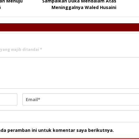
an Menuju
Sampaikan Duka Mendalam Atas
5
Meninggalnya Waled Husaini
 yang wajib ditandai
*
ada peramban ini untuk komentar saya berikutnya.