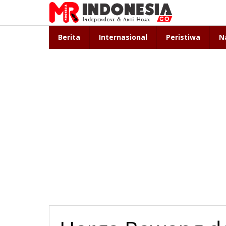
Lewati
ke
konten
Berita
Internasional
Peristiwa
N