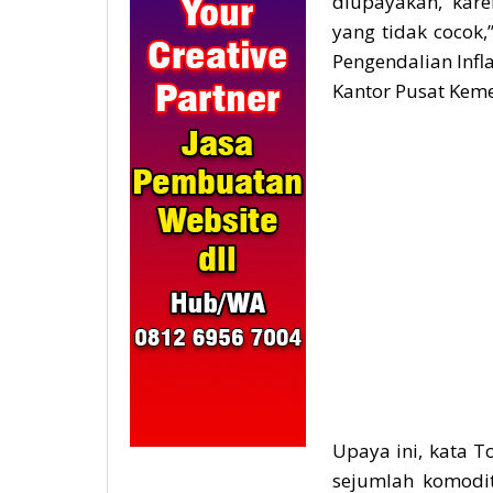
diupayakan, kar
yang tidak cocok
Pengendalian Infl
Kantor Pusat Kemen
Upaya ini, kata T
sejumlah komodi