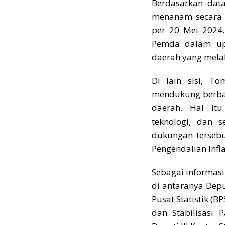
Berdasarkan data
menanam secara k
per 20 Mei 2024.
Pemda dalam up
daerah yang melak
Di lain sisi, To
mendukung berba
daerah. Hal it
teknologi, dan s
dukungan tersebu
Pengendalian Infl
Sebagai informasi
di antaranya Depu
Pusat Statistik (B
dan Stabilisasi 