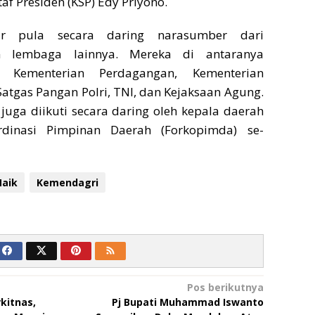
taf Presiden (KSP) Edy Priyono.
dir pula secara daring narasumber dari
n lembaga lainnya. Mereka di antaranya
i Kementerian Perdagangan, Kementerian
 Satgas Pangan Polri, TNI, dan Kejaksaan Agung.
 juga diikuti secara daring oleh kepala daerah
dinasi Pimpinan Daerah (Forkopimda) se-
Naik
Kemendagri
Pos berikutnya
kitnas,
Pj Bupati Muhammad Iswanto