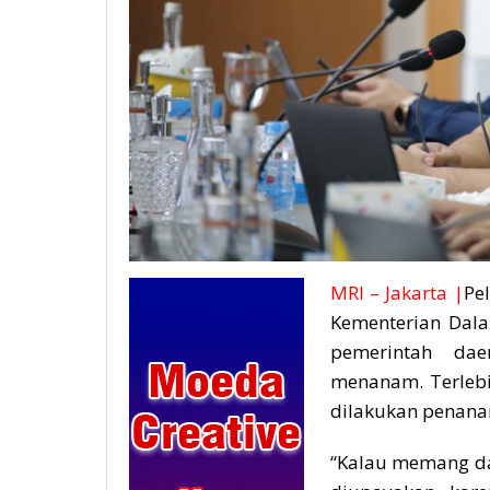
MRI – Jakarta |
Pel
Kementerian Dala
pemerintah dae
menanam. Terlebi
dilakukan penana
“Kalau memang da