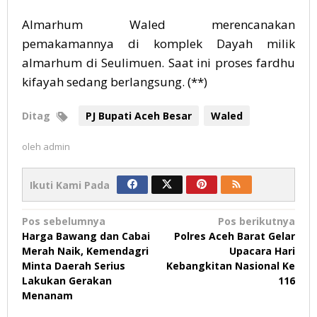
Almarhum Waled merencanakan
pemakamannya di komplek Dayah milik
almarhum di Seulimuen. Saat ini proses fardhu
kifayah sedang berlangsung. (**)
Ditag
PJ Bupati Aceh Besar
Waled
oleh
admin
Ikuti Kami Pada
Navigasi
Pos sebelumnya
Pos berikutnya
Harga Bawang dan Cabai
Polres Aceh Barat Gelar
pos
Merah Naik, Kemendagri
Upacara Hari
Minta Daerah Serius
Kebangkitan Nasional Ke
Lakukan Gerakan
116
Menanam