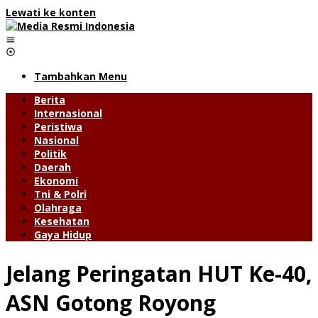
Lewati ke konten
Tambahkan Menu
Berita
Internasional
Peristiwa
Nasional
Politik
Daerah
Ekonomi
Tni & Polri
Olahraga
Kesehatan
Gaya Hidup
Jelang Peringatan HUT Ke-40,
ASN Gotong Royong