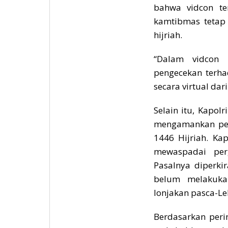
bahwa vidcon te
kamtibmas tetap 
hijriah.
“Dalam vidcon 
pengecekan terhad
secara virtual dar
Selain itu, Kapol
mengamankan pela
1446 Hijriah. Ka
mewaspadai per
Pasalnya diperki
belum melakukan
lonjakan pasca-Le
Berdasarkan peri