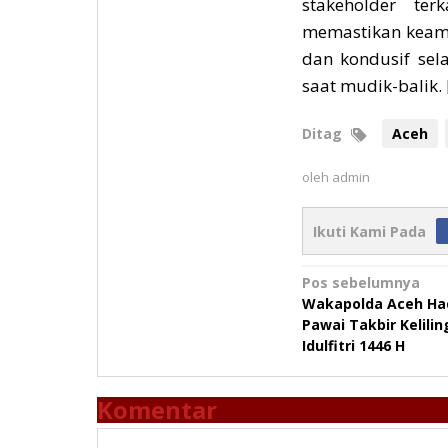
stakeholder ter
memastikan keama
dan kondusif sela
saat mudik-balik. 
Ditag
Aceh
oleh
admin
Ikuti Kami Pada
Navigasi
Pos sebelumnya
Wakapolda Aceh Had
pos
Pawai Takbir Kelilin
Idulfitri 1446 H
Komentar