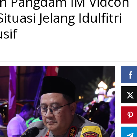
an Pangdam IM Vidcon
tuasi Jelang Idulfitri
sif