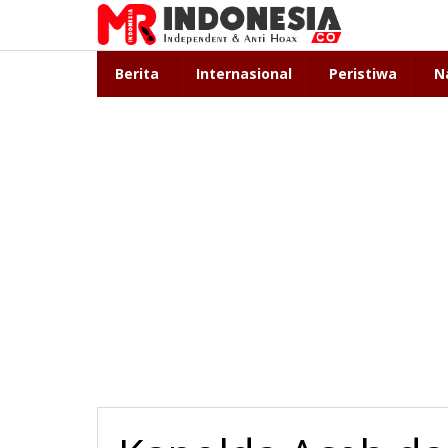
Lewati
ke
konten
Berita
Internasional
Peristiwa
N