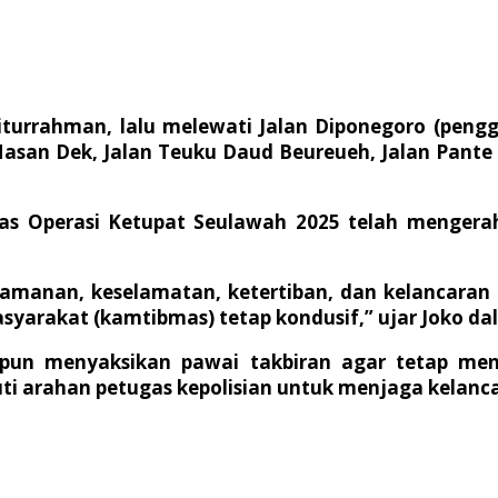
turrahman, lalu melewati Jalan Diponegoro (pengga
Hasan Dek, Jalan Teuku Daud Beureueh, Jalan Pante
atgas Operasi Ketupat Seulawah 2025 telah menge
anan, keselamatan, ketertiban, dan kelancaran l
yarakat (kamtibmas) tetap kondusif,” ujar Joko dal
un menyaksikan pawai takbiran agar tetap men
 arahan petugas kepolisian untuk menjaga kelancara