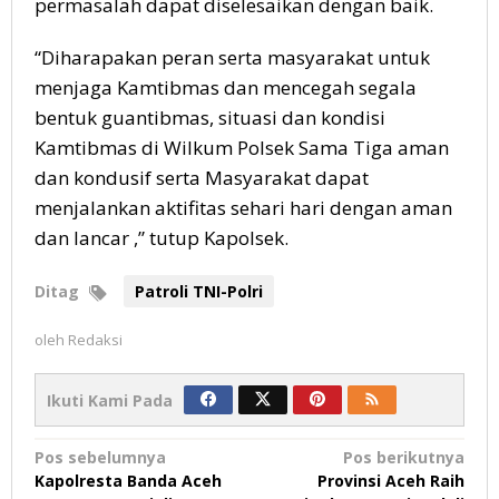
permasalah dapat diselesaikan dengan baik.
“Diharapakan peran serta masyarakat untuk
menjaga Kamtibmas dan mencegah segala
bentuk guantibmas, situasi dan kondisi
Kamtibmas di Wilkum Polsek Sama Tiga aman
dan kondusif serta Masyarakat dapat
menjalankan aktifitas sehari hari dengan aman
dan lancar ,” tutup Kapolsek.
Ditag
Patroli TNI-Polri
oleh
Redaksi
Ikuti Kami Pada
Navigasi
Pos sebelumnya
Pos berikutnya
Kapolresta Banda Aceh
Provinsi Aceh Raih
pos