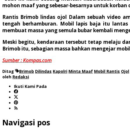
mohon maaf yang sebesar-besarnya untuk korban dan
Rantis Brimob lindas ojol Dalam sebuah video am
tengah berhamburan. Mobil lapis baja itu lantas
membuat massa yang semula bubar kembali menger
Meski begitu, kendaraan tersebut tetap melaju d
Brimob itu, sebagian massa bahkan mengejar mobil 
Sumber : Kompas.com
Ditag
Brimob
Dilindas
Kapolri
Minta Maaf
Mobil Rantis
Ojol
oleh
Redaksi
Ikuti Kami Pada
Navigasi pos