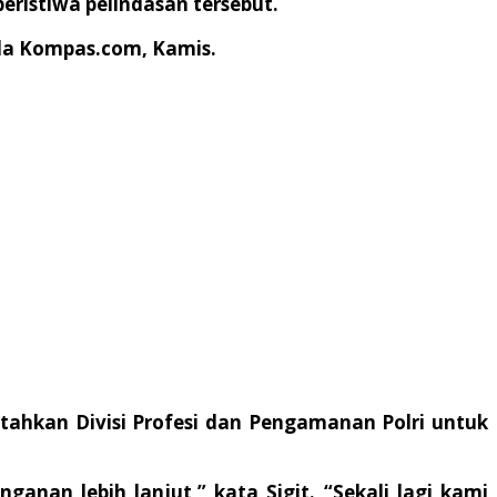
eristiwa pelindasan tersebut.
ada Kompas.com, Kamis.
ntahkan Divisi Profesi dan Pengamanan Polri untuk
nan lebih lanjut,” kata Sigit. “Sekali lagi kami