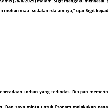
 Kamis (28/8/2025) malam. Sigit mengaku menyesali p
 dan mohon maaf sedalam-dalamnya,” ujar Sigit kep
 keberadaan korban yang terlindas. Dia pun memeri
. Dan saya minta untuk Propam melakukan penanga