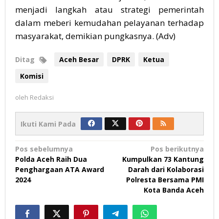
menjadi langkah atau strategi pemerintah
dalam meberi kemudahan pelayanan terhadap
masyarakat, demikian pungkasnya. (Adv)
Ditag
Aceh Besar
DPRK
Ketua
Komisi
oleh
Redaksi
Ikuti Kami Pada
Navigasi
Pos sebelumnya
Pos berikutnya
Polda Aceh Raih Dua
Kumpulkan 73 Kantung
pos
Penghargaan ATA Award
Darah dari Kolaborasi
2024
Polresta Bersama PMI
Kota Banda Aceh