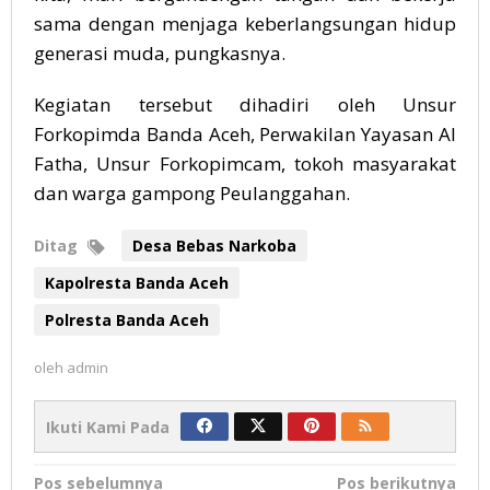
sama dengan menjaga keberlangsungan hidup
generasi muda, pungkasnya.
Kegiatan tersebut dihadiri oleh Unsur
Forkopimda Banda Aceh, Perwakilan Yayasan Al
Fatha, Unsur Forkopimcam, tokoh masyarakat
dan warga gampong Peulanggahan.
Ditag
Desa Bebas Narkoba
Kapolresta Banda Aceh
Polresta Banda Aceh
oleh
admin
Ikuti Kami Pada
Navigasi
Pos sebelumnya
Pos berikutnya