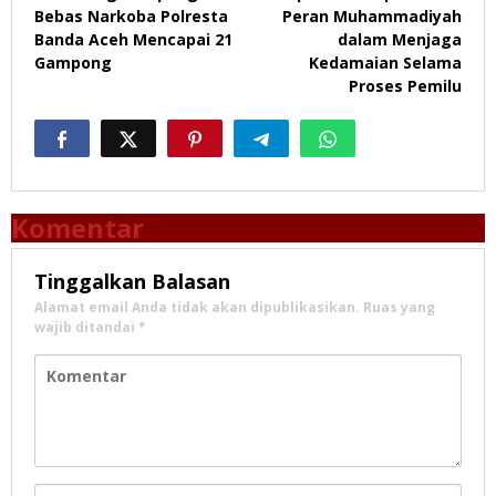
pos
Bebas Narkoba Polresta
Peran Muhammadiyah
Banda Aceh Mencapai 21
dalam Menjaga
Gampong
Kedamaian Selama
Proses Pemilu
Komentar
Tinggalkan Balasan
Alamat email Anda tidak akan dipublikasikan.
Ruas yang
wajib ditandai
*