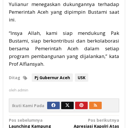
Yulianur menegaskan dukungannya terhadap
Pemerintah Aceh yang dipimpin Bustami saat
ini.
“Insya Allah, kami siap mendukung Pak
Bustami, siap berkontribusi dan berkolaborasi
bersama Pemerintah Aceh dalam setiap
program pembangunan yang dijalankan,” kata
Prof Alfiansyah.
Ditag
Pj Gubernur Aceh
USK
oleh
admin
Ikuti Kami Pada
Navigasi
Pos sebelumnya
Pos berikutnya
Launching Kampung
Apresiasi Kapolri Atas