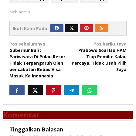
oleh
admin
Ikuti Kami Pada
Navigasi
Pos sebelumnya
Pos berikutnya
Gubernur Bali :
Prabowo Soal Isu HAM
pos
Pariwisata Di Pulau Resor
Tiap Pemilu: Kalau
Tidak Terpengaruh Oleh
Percaya, Tidak Usah Pilih
pencabutan Bebas Visa
Saya
Masuk Ke Indonesia
Komentar
Tinggalkan Balasan