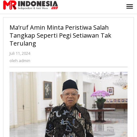
Lewati
ke
konten
Ma’ruf Amin Minta Peristiwa Salah
Tangkap Seperti Pegi Setiawan Tak
Terulang
Juli 11, 2024
oleh
admin
oleh
admin