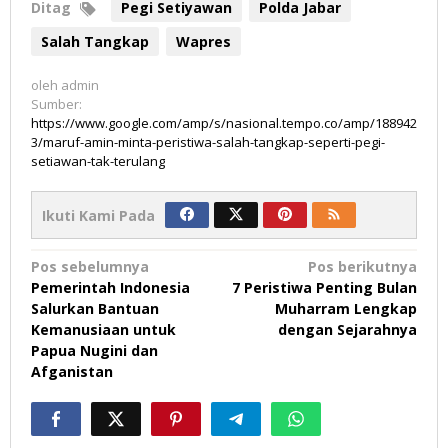
Ditag
Pegi Setiyawan
Polda Jabar
Salah Tangkap
Wapres
oleh
admin
Sumber:
https://www.google.com/amp/s/nasional.tempo.co/amp/188942
3/maruf-amin-minta-peristiwa-salah-tangkap-seperti-pegi-
setiawan-tak-terulang
Ikuti Kami Pada
Navigasi
Pos sebelumnya
Pos berikutnya
Pemerintah Indonesia
7 Peristiwa Penting Bulan
pos
Salurkan Bantuan
Muharram Lengkap
Kemanusiaan untuk
dengan Sejarahnya
Papua Nugini dan
Afganistan