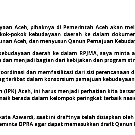
an Aceh, pihaknya di Pemerintah Aceh akan melak
pokok-pokok kebudayaan daerah ke dalam doku
gunan Aceh, dan menyusun Qanun Pemajuan Kebuda
k kebudayaan daerah ke dalam RPJMA, saya minta a
dan menjadi bagian dari kebijakan dan program st
ordinasi dan memfasilitasi dari sisi perencana
g terlibat dalam konsorsium pemajuan kebudayaan 
(IPK) Aceh, ini harus menjadi perhatian kita ber
naik berada dalam kelompok peringkat terbaik nasio
ta Azwardi, saat ini draftnya telah disiapkan ole
 meminta DPRA agar dapat memasukkan draft Qanun