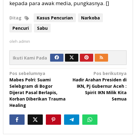
kepada para awak media, pungkasnya. []
Ditag
Kasus Pencurian
Narkoba
Pencuri
Sabu
oleh
admin
Ikuti Kami Pada
Navigasi
Pos sebelumnya
Pos berikutnya
Mabes Polri: Suami
Hadir Arahan Presiden di
pos
Selebgram di Bogor
IKN, Pj Gubernur Aceh :
Dijerat Pasal Berlapis,
Spirit IKN Milik Kita
Korban Diberikan Trauma
Semua
Healing