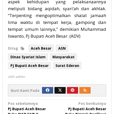
aspek kehidupan yang pelaksanaannya
meliputi bidang aqidah, syari’ah dan akhlak.
“Terpenting mengoptimalkan shalat jamaah
lima waktu di tempat kerja, gampong dan
tempat umum Iainnya,” demikian Muhammad
Iswanto, Pj Bupati Aceh Besar. (ADV)
Ditag
Aceh Besar
ASN
Dinas Syariat Islam
Masyarakat
PJ Bupati Aceh Besar
Surat Ederan
oleh
admin
Ikuti Kami Pada
Navigasi
Pos sebelumnya
Pos berikutnya
Pj Bupati Aceh Besar
Pj Bupati Aceh Besar
pos