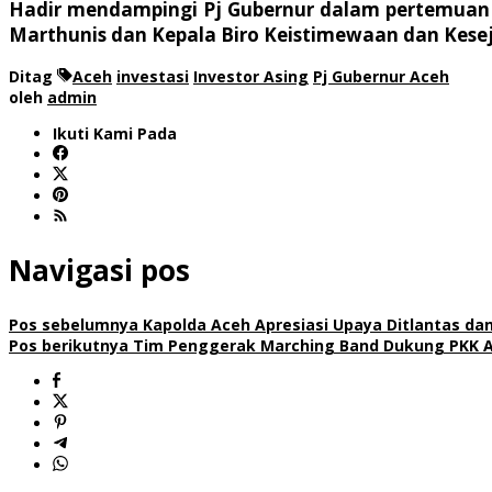
Hadir mendampingi Pj Gubernur dalam pertemuan 
Marthunis dan Kepala Biro Keistimewaan dan Kesej
Ditag
Aceh
investasi
Investor Asing
Pj Gubernur Aceh
oleh
admin
Ikuti Kami Pada
Navigasi pos
Pos sebelumnya
Kapolda Aceh Apresiasi Upaya Ditlantas da
Pos berikutnya
Tim Penggerak Marching Band Dukung PKK Ac