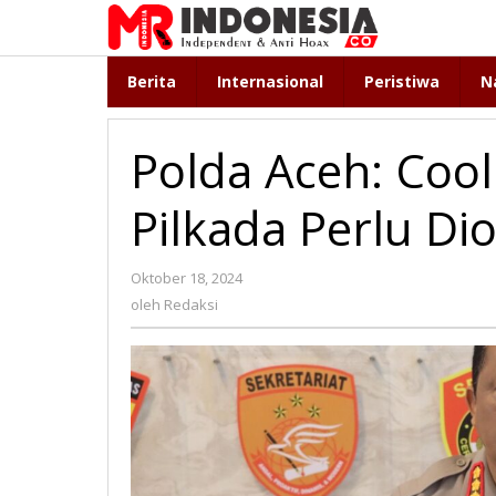
Lewati
ke
konten
Berita
Internasional
Peristiwa
N
Polda Aceh: Cool
Pilkada Perlu Di
Oktober 18, 2024
oleh
Redaksi
oleh
Redaksi