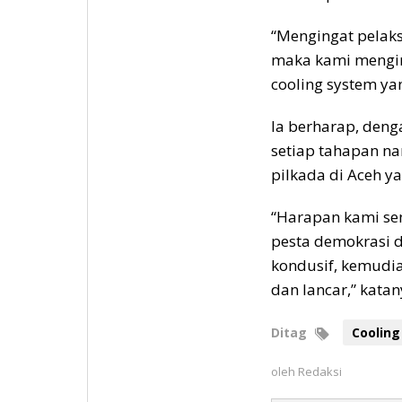
“Mengingat pelaks
maka kami mengi
cooling system ya
Ia berharap, deng
setiap tahapan n
pilkada di Aceh y
“Harapan kami se
pesta demokrasi d
kondusif, kemudia
dan lancar,” katany
Ditag
Cooling
oleh
Redaksi