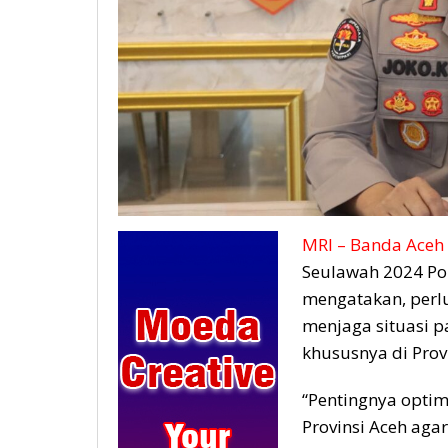
MRI – Banda Aceh 
Seulawah 2024 Pol
mengatakan, perlu
menjaga situasi 
khususnya di Provi
“Pentingnya optima
Provinsi Aceh ag