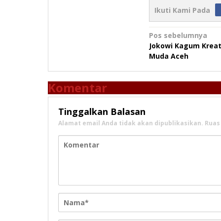
Ikuti Kami Pada
Navigasi
Pos sebelumnya
Jokowi Kagum Kreat
pos
Muda Aceh
Komentar
Tinggalkan Balasan
Alamat email Anda tidak akan dipublikasikan.
Ruas