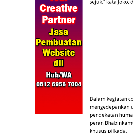
sejuk,” kata Joko,
Dalam kegiatan co
mengedepankan up
pendekatan human
peran Bhabinkamti
khusus pilkada.