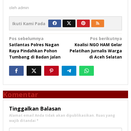
oleh
admin
Ikuti Kami Pada
Navigasi
Pos sebelumnya
Pos berikutnya
Satlantas Polres Nagan
Koalisi NGO HAM Gelar
pos
Raya Pindahkan Pohon
Pelatihan Jurnalis Warga
Tumbang di Badan Jalan
di Aceh Selatan
Komentar
Tinggalkan Balasan
Alamat email Anda tidak akan dipublikasikan.
Ruas yang
wajib ditandai
*