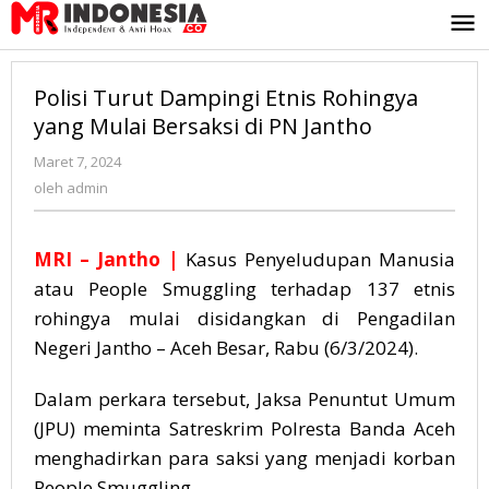
Lewati
ke
konten
Polisi Turut Dampingi Etnis Rohingya
yang Mulai Bersaksi di PN Jantho
Maret 7, 2024
oleh
admin
oleh
admin
MRI – Jantho |
Kasus Penyeludupan Manusia
atau People Smuggling terhadap 137 etnis
rohingya mulai disidangkan di Pengadilan
Negeri Jantho – Aceh Besar, Rabu (6/3/2024).
Dalam perkara tersebut, Jaksa Penuntut Umum
(JPU) meminta Satreskrim Polresta Banda Aceh
menghadirkan para saksi yang menjadi korban
People Smuggling.