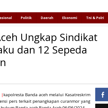
asional
Politik
Daerah
Ekonomi
Tni & Polri
Aceh Ungkap Sindikat
aku dan 12 Sepeda
an
 |
kapolresta Banda aceh melalui Kasatreskrim
ensi pers terkait penangkapan curanmor yang
ah hukum Banda aceh,Banda Aceh 06/06/2024.