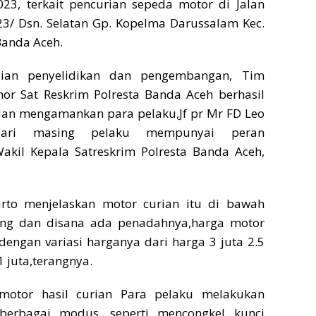
023, terkait pencurian sepeda motor di Jalan
3/ Dsn. Selatan Gp. Kopelma Darussalam Kec.
Banda Aceh.
aian penyelidikan dan pengembangan, Tim
or Sat Reskrim Polresta Banda Aceh berhasil
 dan mengamankan para pelaku,Jf pr Mr FD Leo
dari masing pelaku mempunyai peran
Wakil Kepala Satreskrim Polresta Banda Aceh,
arto menjelaskan motor curian itu di bawah
g dan disana ada penadahnya,harga motor
l dengan variasi harganya dari harga 3 juta 2.5
 juta,terangnya.
motor hasil curian Para pelaku melakukan
berbagai modus, seperti mencongkel kunci