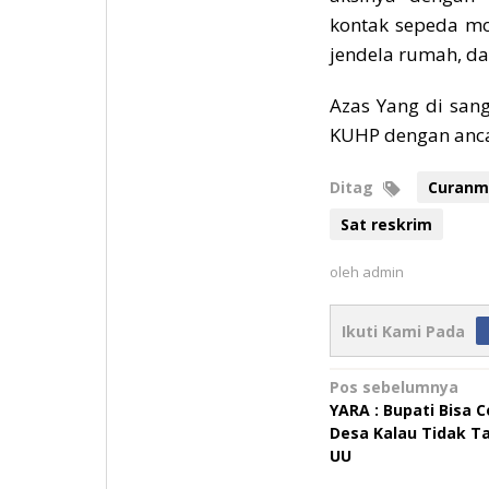
kontak sepeda mo
jendela rumah, da
Azas Yang di san
KUHP dengan anca
Ditag
Curanm
Sat reskrim
oleh
admin
Ikuti Kami Pada
Navigasi
Pos sebelumnya
YARA : Bupati Bisa 
pos
Desa Kalau Tidak T
UU