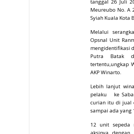
tanggal 26 Juli 2
Meureubo No. A 2
Syiah Kuala Kota 
Melalui serangk
Opsnal Unit Ranm
mengidentifikasi
Putra Batak 
tertentu,ungkap 
AKP Winarto.
Lebih lanjut win
pelaku ke Saban
curian itu di jua
sampai ada yang 1
12 unit sepeda 
aksinya dengan 