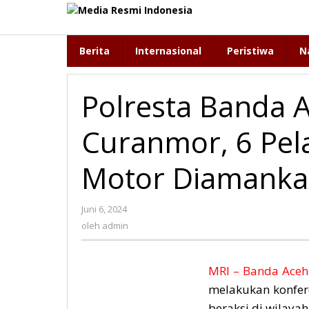
Lewati
ke
konten
Berita
Internasional
Peristiwa
N
Polresta Banda 
Curanmor, 6 Pel
Motor Diamank
Juni 6, 2024
oleh
admin
oleh
admin
MRI – Banda Aceh
melakukan konfer
beraksi di wilay