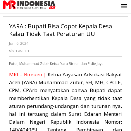
Lewati
ke
konten
YARA : Bupati Bisa Copot Kepala Desa
Kalau Tidak Taat Peraturan UU
Juni 6, 2024
oleh
admin
oleh
admin
Foto ; Muhammad Zubir Ketua Yara Bireun dan Pidie Jaya
MRI –
Bireuen |
Ketua Yayasan Advokasi Rakyat
Aceh (YARA) Muhammad Zubir, SH, MH, CPCLE,
CPM, CPArb menyatakan bahwa Bupati dapat
memberhentikan Kepala Desa yang tidak taat
aturan perundang-undangan dan turunan nya,
hal ini tertuang dalam Surat Edaran Menteri
Dalam Negeri Republik Indonesia Nomor:
140/4049/SJ Tentang Pembinaan dan