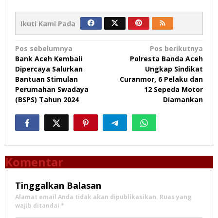
Ikuti Kami Pada
Navigasi
Pos sebelumnya
Pos berikutnya
Bank Aceh Kembali
Polresta Banda Aceh
pos
Dipercaya Salurkan
Ungkap Sindikat
Bantuan Stimulan
Curanmor, 6 Pelaku dan
Perumahan Swadaya
12 Sepeda Motor
(BSPS) Tahun 2024
Diamankan
Komentar
Tinggalkan Balasan
Alamat email Anda tidak akan dipublikasikan.
Ruas yang
wajib ditandai
*